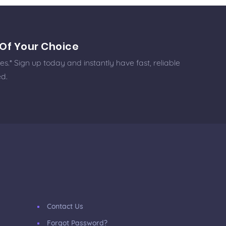
Of Your Choice
.* Sign up today and instantly have fast, reliable
ed.
Contact Us
Forgot Password?