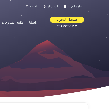
شاهد العربة
الإشتراك
العربية
تسجيل الدخول
راسلنا
مكتبة الشروحات
254702508131